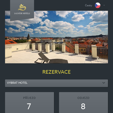
Česky
REZERVACE
VYBRAT HOTEL
PŘÍJEZD
ODJEZD
7
8