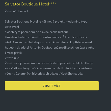
Salvator Boutique Hotel****
Žitná 45, Praha 1
Salvator Boutique Hotel je náš nový projekt moderního typu
ubytování
s osobitým pohledem do slavné české historie.
Umístění hotelu v přímém centru Prahy v Žitné ulici umožní
návštěvníkům sdílet stejnou procházku, kterou kupříkladu konal
hudební skladatel Antonín Dvořák, jenž prožil značnou část svého
života právě
v této ulici.
Žitná ulice je skvělým výchozím bodem pro pěší prohlídku Prahy
se začátkem trasy na Václavském náměstí, které bylo svědkem
všech významných historických událostí českého národa.
ZJISTIT VÍCE