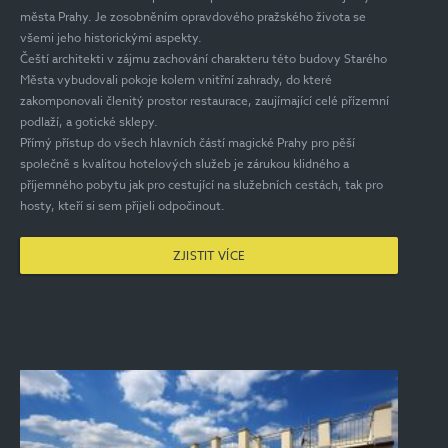
města Prahy. Je zosobněním opravdového pražského života se
všemi jeho historickými aspekty.
Čeští architekti v zájmu zachování charakteru této budovy Starého
Města vybudovali pokoje kolem vnitřní zahrady, do které
zakomponovali členitý prostor restaurace, zaujímající celé přízemní
podlaží, a gotické sklepy.
Přímý přístup do všech hlavních částí magické Prahy pro pěší
společně s kvalitou hotelových služeb je zárukou klidného a
příjemného pobytu jak pro cestující na služebních cestách, tak pro
hosty, kteří si sem přijeli odpočinout.
ZJISTIT VÍCE